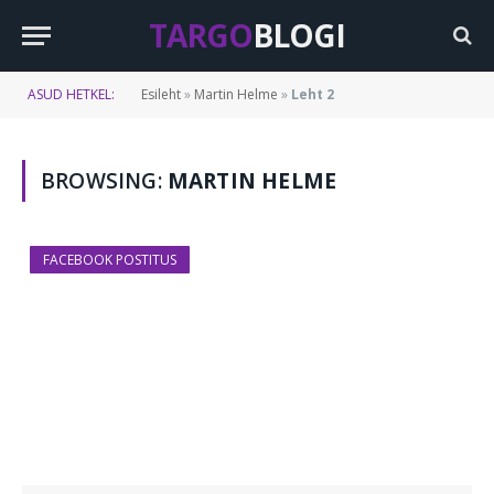
TARGO
BLOGI
ASUD HETKEL:
Esileht
»
Martin Helme
»
Leht 2
BROWSING:
MARTIN HELME
FACEBOOK POSTITUS