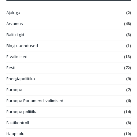
Ajalugu
(2)
Arvamus
(48)
Balti riigid
(3)
Blogi uuendused
(1)
E-valimised
(13)
Eesti
(72)
Energiapoliitika
(9)
Euroopa
(7)
Euroopa Parlamendi valimised
(6)
Euroopa poliitika
(14)
Faktikontroll
(8)
Haapsalu
(10)