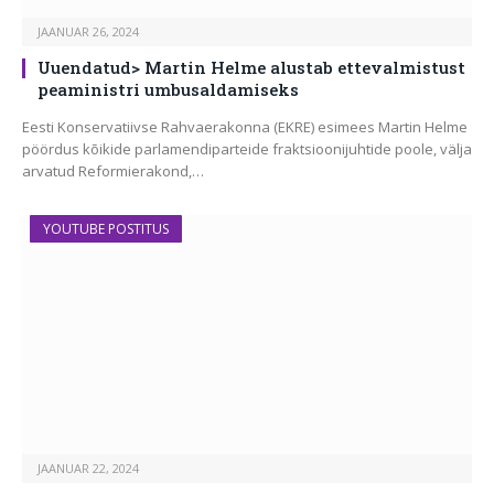
JAANUAR 26, 2024
Uuendatud> Martin Helme alustab ettevalmistust
peaministri umbusaldamiseks
Eesti Konservatiivse Rahvaerakonna (EKRE) esimees Martin Helme
pöördus kõikide parlamendiparteide fraktsioonijuhtide poole, välja
arvatud Reformierakond,…
YOUTUBE POSTITUS
JAANUAR 22, 2024