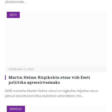
ühiskonnale…
EESTI
VEEBRUAR 15, 2024
Martin Helme: Riigikohtu otsus viib Eesti
poliitika agressiivsemaks
EKRE esimehe Martin Helme sõnul on riigikohtu hiljutine otsus
jätnud opositsiooni ilma olulistest vahenditest, mis…
MAKSUD