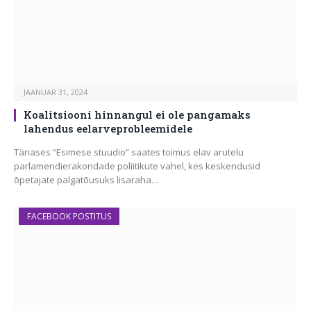
JAANUAR 31, 2024
Koalitsiooni hinnangul ei ole pangamaks
lahendus eelarveprobleemidele
Tänases “Esimese stuudio” saates toimus elav arutelu
parlamendierakondade poliitikute vahel, kes keskendusid
õpetajate palgatõusuks lisaraha…
FACEBOOK POSTITUS