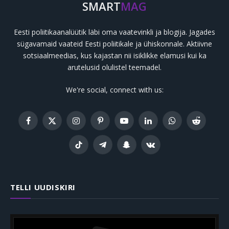
SMART
MAG
Eesti poliitikaanalüütik läbi oma vaatevinkli ja blogija. Jagades
sügavamaid vaateid Eesti poliitikale ja ühiskonnale. Aktiivne
sotsiaalmeedias, kus kajastan nii isiklikke elamusi kui ka
arutelusid olulistel teemadel.
We're social, connect with us:
Facebook
X
Instagram
Pinterest
YouTube
LinkedIn
WhatsApp
Reddit
(Twitter)
TikTok
Telegram
Snapchat
VKontakte
TELLI UUDISKIRI