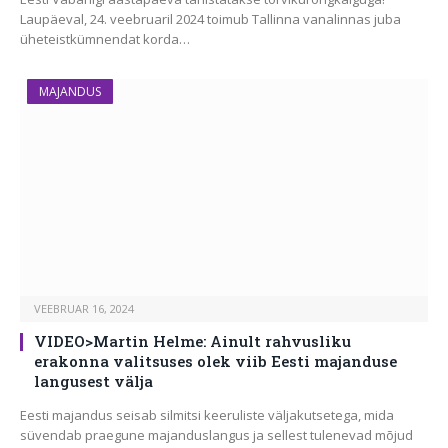
Laupäeval, 24. veebruaril 2024 toimub Tallinna vanalinnas juba
üheteistkümnendat korda…
MAJANDUS
VEEBRUAR 16, 2024
VIDEO>Martin Helme: Ainult rahvusliku
erakonna valitsuses olek viib Eesti majanduse
langusest välja
Eesti majandus seisab silmitsi keeruliste väljakutsetega, mida
süvendab praegune majanduslangus ja sellest tulenevad mõjud