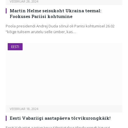
VEEBRUAR 28, 2024
Martin Helme seisukoht Ukraina teemal:
Fookuses Pariisi kohtumine
Poola presidendi Andrej Duda sõnul oli Pariisi kohtumisel 26.02
“kõige tulisem arutelu selle ümber, kas…
EESTI
VEEBRUAR 18, 2024
Eesti Vabariigi aastapäeva tõrvikurongkäik!
Eesti Vabariigi aastapäeva tähistatakse tõrvikurongkäiguga!