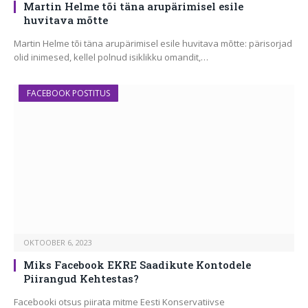
Martin Helme tõi täna arupärimisel esile
huvitava mõtte
Martin Helme tõi täna arupärimisel esile huvitava mõtte: pärisorjad
olid inimesed, kellel polnud isiklikku omandit,…
FACEBOOK POSTITUS
OKTOOBER 6, 2023
Miks Facebook EKRE Saadikute Kontodele
Piirangud Kehtestas?
Facebooki otsus piirata mitme Eesti Konservatiivse