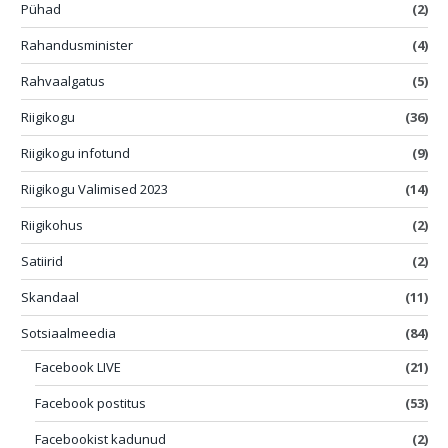
Pühad
(2)
Rahandusminister
(4)
Rahvaalgatus
(5)
Riigikogu
(36)
Riigikogu infotund
(9)
Riigikogu Valimised 2023
(14)
Riigikohus
(2)
Satiirid
(2)
Skandaal
(11)
Sotsiaalmeedia
(84)
Facebook LIVE
(21)
Facebook postitus
(53)
Facebookist kadunud
(2)