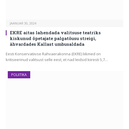
JAANUAR 30, 2024
EKRE aitas lahendada valitsuse teatriks
kiskunud õpetajate palgatõusu streigi,
ähvardades Kallast umbusaldada
Eesti Konservatiivse Rahvaerakonna (EKRE) liikmed on
kritiseerinud valitsust selle eest, et nad leidsid kiiresti 5,7…
POLIITIKA