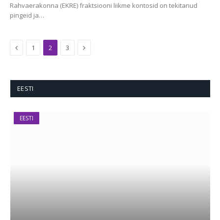
Rahvaerakonna (EKRE) fraktsiooni liikme kontosid on tekitanud
pingeid ja…
Previous
Next
1
2
3
EESTI
EESTI