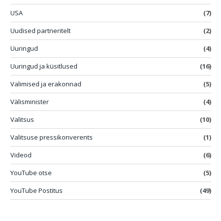
USA
(7)
Uudised partneritelt
(2)
Uuringud
(4)
Uuringud ja küsitlused
(16)
Valimised ja erakonnad
(5)
Välisminister
(4)
Valitsus
(10)
Valitsuse pressikonverents
(1)
Videod
(6)
YouTube otse
(5)
YouTube Postitus
(49)