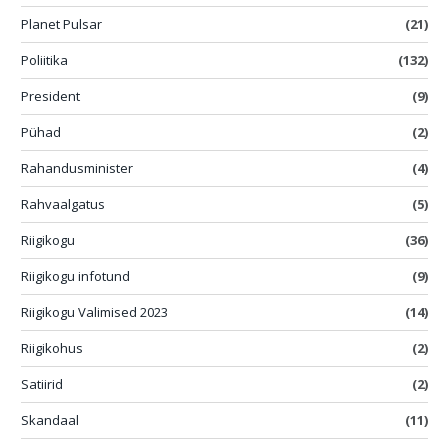
Planet Pulsar
(21)
Poliitika
(132)
President
(9)
Pühad
(2)
Rahandusminister
(4)
Rahvaalgatus
(5)
Riigikogu
(36)
Riigikogu infotund
(9)
Riigikogu Valimised 2023
(14)
Riigikohus
(2)
Satiirid
(2)
Skandaal
(11)