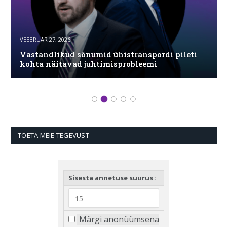
VEEBRUAR 27, 2026
Vastandlikud sõnumid ühistranspordi pileti
kohta näitavad juhtimisprobleemi
TOETA MEIE TEGEVUST
Sisesta annetuse suurus :
Märgi anonüümsena