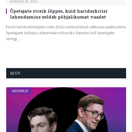
JAANUAR 30, 2024
Õpetajate streik lõppes, kuid hariduskriisi
lahendamine eeldab põhjalikumat vaadet
Eesti Haridustöötajate Liidu (EHL) vastuvõetud valitsuse pakkumine
õpetajate töötasu alammäära tõusuks lõpetas küll õpetajate
streigi,…
EESTI
ARVAMUS