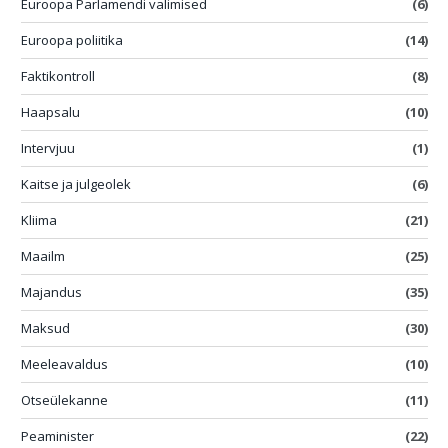
Euroopa Parlamendi valimised
(6)
Euroopa poliitika
(14)
Faktikontroll
(8)
Haapsalu
(10)
Intervjuu
(1)
Kaitse ja julgeolek
(6)
Kliima
(21)
Maailm
(25)
Majandus
(35)
Maksud
(30)
Meeleavaldus
(10)
Otseülekanne
(11)
Peaminister
(22)