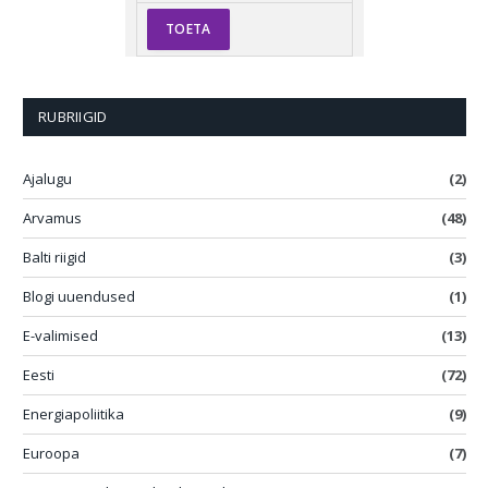
RUBRIIGID
Ajalugu
(2)
Arvamus
(48)
Balti riigid
(3)
Blogi uuendused
(1)
E-valimised
(13)
Eesti
(72)
Energiapoliitika
(9)
Euroopa
(7)