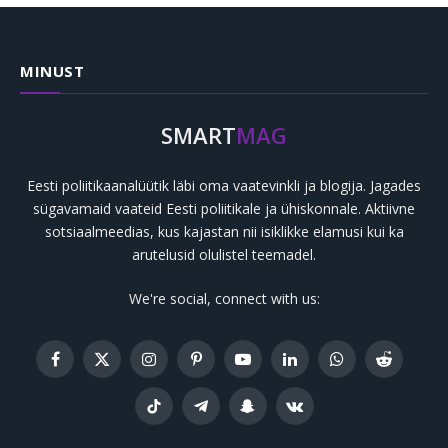
MINUST
SMART
MAG
Eesti poliitikaanalüütik läbi oma vaatevinkli ja blogija. Jagades
sügavamaid vaateid Eesti poliitikale ja ühiskonnale. Aktiivne
sotsiaalmeedias, kus kajastan nii isiklikke elamusi kui ka
arutelusid olulistel teemadel.
We're social, connect with us:
Facebook
X
Instagram
Pinterest
YouTube
LinkedIn
WhatsApp
Reddit
(Twitter)
TikTok
Telegram
Snapchat
VKontakte