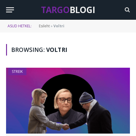
TARGO
BLOGI
ASUD HETKEL:
Esileht
»
Voltri
BROWSING:
VOLTRI
STREIK