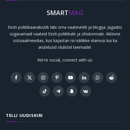
SMART
MAG
Eesti poliitikaanalüütik läbi oma vaatevinkli ja blogija. Jagades
sügavamaid vaateid Eesti poliitikale ja ühiskonnale. Aktiivne
sotsiaalmeedias, kus kajastan nii isiklikke elamusi kui ka
arutelusid olulistel teemadel.
We're social, connect with us:
Facebook
X
Instagram
Pinterest
YouTube
LinkedIn
WhatsApp
Reddit
(Twitter)
TikTok
Telegram
Snapchat
VKontakte
TELLI UUDISKIRI