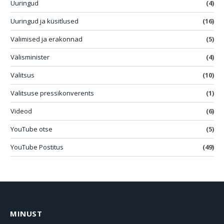
Uuringud
(4)
Uuringud ja küsitlused
(16)
Valimised ja erakonnad
(5)
Välisminister
(4)
Valitsus
(10)
Valitsuse pressikonverents
(1)
Videod
(6)
YouTube otse
(5)
YouTube Postitus
(49)
MINUST