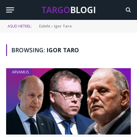
TARGO
BLOGI
ASUD HETKEL:
Esileht
»
Igor Taro
BROWSING:
IGOR TARO
ARVAMUS