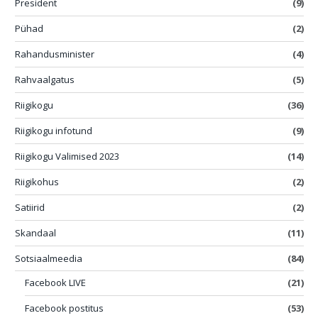
President
(9)
Pühad
(2)
Rahandusminister
(4)
Rahvaalgatus
(5)
Riigikogu
(36)
Riigikogu infotund
(9)
Riigikogu Valimised 2023
(14)
Riigikohus
(2)
Satiirid
(2)
Skandaal
(11)
Sotsiaalmeedia
(84)
Facebook LIVE
(21)
Facebook postitus
(53)