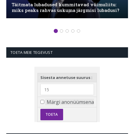
Täitmata lubadused kummitavad võimuliitu:
miks peaks rahvas uskuma järgmisi lubadusi?
TOETA MEIE TEGEVUST
Sisesta annetuse suurus :
Märgi anonüümsena