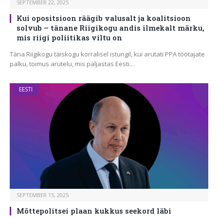
SEPTEMBER 22, 2025
Kui opositsioon räägib valusalt ja koalitsioon
solvub – tänane Riigikogu andis ilmekalt märku,
mis riigi poliitikas viltu on
Täna Riigikogu täiskogu korralisel istungil, kui arutati PPA töötajate
palku, toimus arutelu, mis paljastas Eesti…
EESTI
SEPTEMBER 15, 2025
Mõttepolitsei plaan kukkus seekord läbi