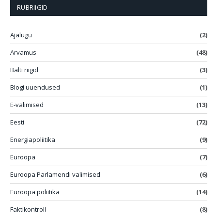
RUBRIIGID
Ajalugu
(2)
Arvamus
(48)
Balti riigid
(3)
Blogi uuendused
(1)
E-valimised
(13)
Eesti
(72)
Energiapoliitika
(9)
Euroopa
(7)
Euroopa Parlamendi valimised
(6)
Euroopa poliitika
(14)
Faktikontroll
(8)