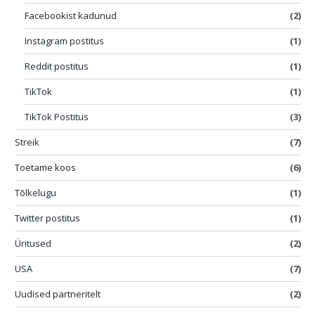
Facebookist kadunud
(2)
Instagram postitus
(1)
Reddit postitus
(1)
TikTok
(1)
TikTok Postitus
(3)
Streik
(7)
Toetame koos
(6)
Tõlkelugu
(1)
Twitter postitus
(1)
Üritused
(2)
USA
(7)
Uudised partneritelt
(2)