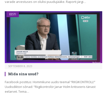
varade arvestuses on olulisi puudujääke. Raporti järgi…
EESTI
SEPTEMBER 8, 2023
Mida sina usud?
Facebook postitus: Hommikune uudis teemal “RIIGIKONTROLL!”
Uudisdiktori sõnad: “Riigikontrolör Janar Holm kritiseeris tänast
eelarvet. Tema…