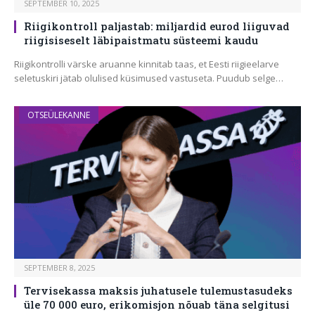
SEPTEMBER 10, 2025
Riigikontroll paljastab: miljardid eurod liiguvad
riigisiseselt läbipaistmatu süsteemi kaudu
Riigikontrolli värske aruanne kinnitab taas, et Eesti riigieelarve
seletuskiri jätab olulised küsimused vastuseta. Puudub selge…
OTSEÜLEKANNE
SEPTEMBER 8, 2025
Tervisekassa maksis juhatusele tulemustasudeks
üle 70 000 euro, erikomisjon nõuab täna selgitusi