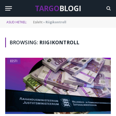
TARGO
BLOGI
ASUD HETKEL:
Esileht
»
Riigikontroll
BROWSING:
RIIGIKONTROLL
EESTI