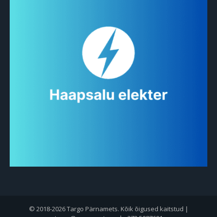
© 2018-2026 Targo Pärnamets. Kõik õigused kaitstud |