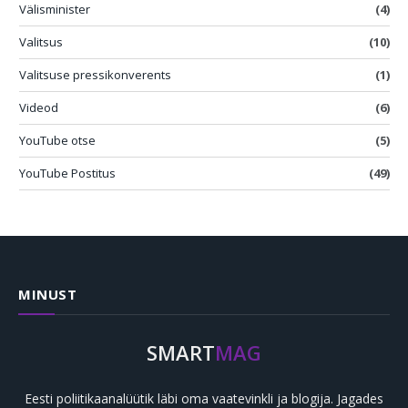
Välisminister
(4)
Valitsus
(10)
Valitsuse pressikonverents
(1)
Videod
(6)
YouTube otse
(5)
YouTube Postitus
(49)
MINUST
SMART
MAG
Eesti poliitikaanalüütik läbi oma vaatevinkli ja blogija. Jagades