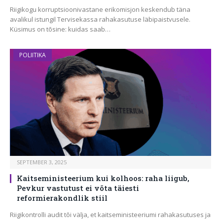
Riigikogu korruptsioonivastane erikomisjon keskendub täna
avalikul istungil Tervisekassa rahakasutuse läbipaistvusele.
Küsimus on tõsine: kuidas saab…
POLIITIKA
SEPTEMBER 3, 2025
Kaitseministeerium kui kolhoos: raha liigub,
Pevkur vastutust ei võta täiesti
reformierakondlik stiil
Riigikontrolli audit tõi välja, et kaitseministeeriumi rahakasutuses ja