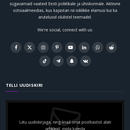
sügavamaid vaateid Eesti poliitikale ja ühiskonnale. Aktiivne
sotsiaalmeedias, kus kajastan nii isiklikke elamusi kui ka
arutelusid olulistel teemadel.
We're social, connect with us:
Facebook
X
Instagram
Pinterest
YouTube
LinkedIn
WhatsApp
Reddit
(Twitter)
TikTok
Telegram
Snapchat
VKontakte
TELLI UUDISKIRI
Liitu uudiskirjaga, ning leiad oma postkastist alati
artikleid, mida lugeda