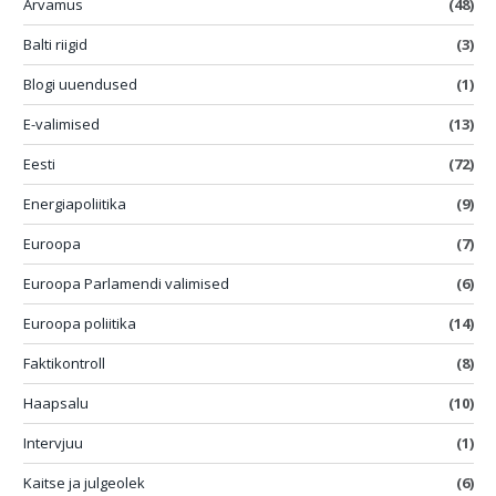
Arvamus
(48)
Balti riigid
(3)
Blogi uuendused
(1)
E-valimised
(13)
Eesti
(72)
Energiapoliitika
(9)
Euroopa
(7)
Euroopa Parlamendi valimised
(6)
Euroopa poliitika
(14)
Faktikontroll
(8)
Haapsalu
(10)
Intervjuu
(1)
Kaitse ja julgeolek
(6)