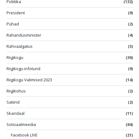
Poliitika
(132)
President
(9)
Pühad
(2)
Rahandusminister
(4)
Rahvaalgatus
(5)
Riigikogu
(36)
Riigikogu infotund
(9)
Riigikogu Valimised 2023
(14)
Riigikohus
(2)
Satiirid
(2)
Skandaal
(11)
Sotsiaalmeedia
(84)
Facebook LIVE
(21)