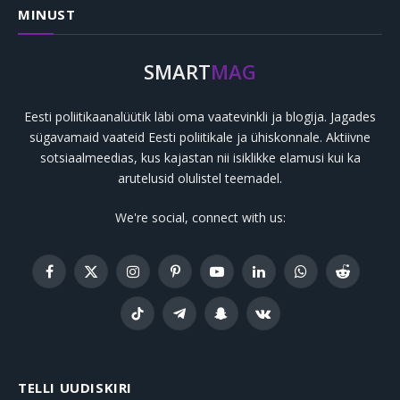
MINUST
SMART
MAG
Eesti poliitikaanalüütik läbi oma vaatevinkli ja blogija. Jagades
sügavamaid vaateid Eesti poliitikale ja ühiskonnale. Aktiivne
sotsiaalmeedias, kus kajastan nii isiklikke elamusi kui ka
arutelusid olulistel teemadel.
We're social, connect with us:
Facebook
X
Instagram
Pinterest
YouTube
LinkedIn
WhatsApp
Reddit
(Twitter)
TikTok
Telegram
Snapchat
VKontakte
TELLI UUDISKIRI