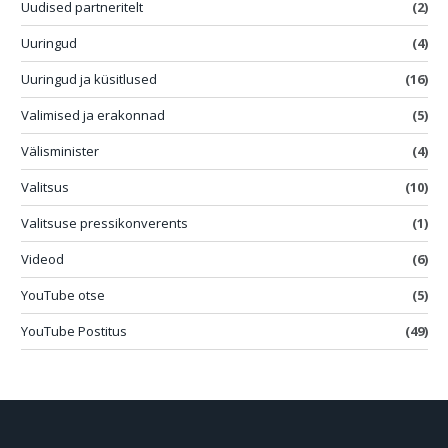
Uudised partneritelt
(2)
Uuringud
(4)
Uuringud ja küsitlused
(16)
Valimised ja erakonnad
(5)
Välisminister
(4)
Valitsus
(10)
Valitsuse pressikonverents
(1)
Videod
(6)
YouTube otse
(5)
YouTube Postitus
(49)