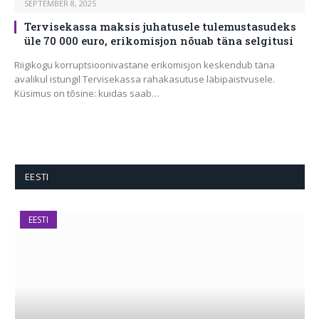
SEPTEMBER 8, 2025
Tervisekassa maksis juhatusele tulemustasudeks
üle 70 000 euro, erikomisjon nõuab täna selgitusi
Riigikogu korruptsioonivastane erikomisjon keskendub täna
avalikul istungil Tervisekassa rahakasutuse läbipaistvusele.
Küsimus on tõsine: kuidas saab…
EESTI
EESTI