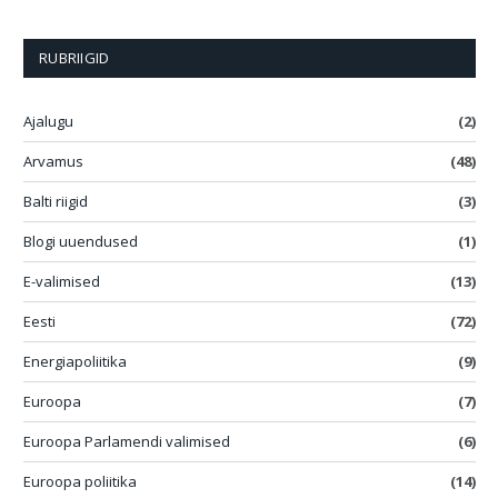
RUBRIIGID
Ajalugu
(2)
Arvamus
(48)
Balti riigid
(3)
Blogi uuendused
(1)
E-valimised
(13)
Eesti
(72)
Energiapoliitika
(9)
Euroopa
(7)
Euroopa Parlamendi valimised
(6)
Euroopa poliitika
(14)