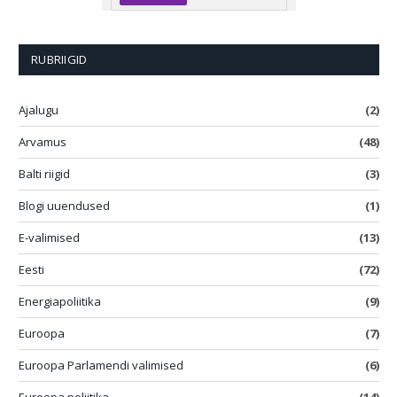
RUBRIIGID
Ajalugu
(2)
Arvamus
(48)
Balti riigid
(3)
Blogi uuendused
(1)
E-valimised
(13)
Eesti
(72)
Energiapoliitika
(9)
Euroopa
(7)
Euroopa Parlamendi valimised
(6)