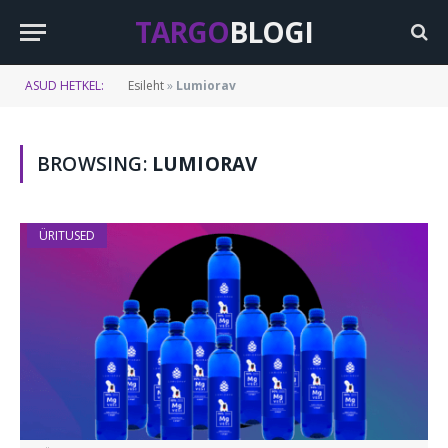
TARGO
BLOGI
ASUD HETKEL:
Esileht
»
Lumiorav
BROWSING:
LUMIORAV
ÜRITUSED