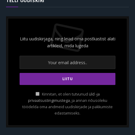
TELLI UUDISKIRI
Liitu uudiskirjaga, ning leiad oma postkastist alati
artikleid, mida lugeda
Kinnitan, et olen tutvunud
üld -ja
privaatsustingimustega
, ja annan nõusoleku
töödelda oma andmeid uudiskirjade ja pakkumiste
edastamiseks.