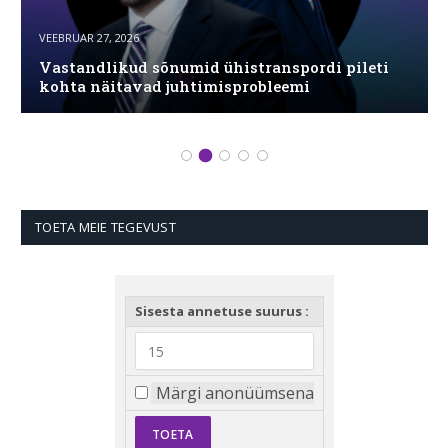
VEEBRUAR 27, 2026
Vastandlikud sõnumid ühistranspordi pileti
kohta näitavad juhtimisprobleemi
TOETA MEIE TEGEVUST
Sisesta annetuse suurus :
Märgi anonüümsena