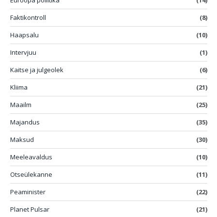
Euroopa poliitika
(14)
Faktikontroll
(8)
Haapsalu
(10)
Intervjuu
(1)
Kaitse ja julgeolek
(6)
Kliima
(21)
Maailm
(25)
Majandus
(35)
Maksud
(30)
Meeleavaldus
(10)
Otseülekanne
(11)
Peaminister
(22)
Planet Pulsar
(21)