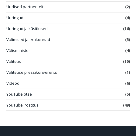
Uudised partneritelt
(2)
Uuringud
(4)
Uuringud ja küsitlused
(16)
Valimised ja erakonnad
(5)
Välisminister
(4)
Valitsus
(10)
Valitsuse pressikonverents
(1)
Videod
(6)
YouTube otse
(5)
YouTube Postitus
(49)