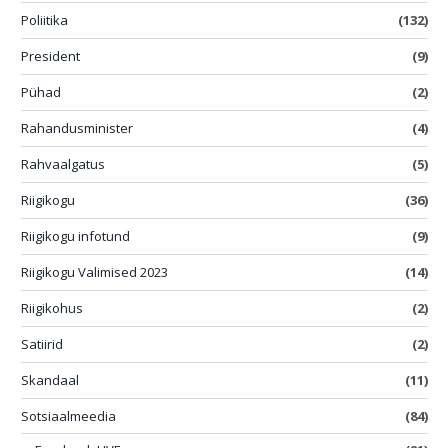
Poliitika
(132)
President
(9)
Pühad
(2)
Rahandusminister
(4)
Rahvaalgatus
(5)
Riigikogu
(36)
Riigikogu infotund
(9)
Riigikogu Valimised 2023
(14)
Riigikohus
(2)
Satiirid
(2)
Skandaal
(11)
Sotsiaalmeedia
(84)