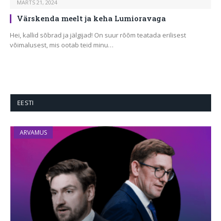
MÄRTS 21, 2024
Värskenda meelt ja keha Lumioravaga
Hei, kallid sõbrad ja jälgijad! On suur rõõm teatada erilisest
võimalusest, mis ootab teid minu…
EESTI
ARVAMUS