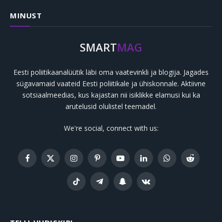
MINUST
SMART
MAG
Eesti poliitikaanalüütik läbi oma vaatevinkli ja blogija. Jagades
sügavamaid vaateid Eesti poliitikale ja ühiskonnale. Aktiivne
sotsiaalmeedias, kus kajastan nii isiklikke elamusi kui ka
arutelusid olulistel teemadel.
We're social, connect with us:
Facebook
X
Instagram
Pinterest
YouTube
LinkedIn
WhatsApp
Reddit
(Twitter)
TikTok
Telegram
Snapchat
VKontakte