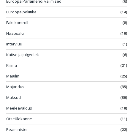
Euroopa Parlamendi valimised
(6)
Euroopa poliitika
(14)
Faktikontroll
(8)
Haapsalu
(10)
Intervjuu
(1)
Kaitse ja julgeolek
(6)
Kliima
(21)
Maailm
(25)
Majandus
(35)
Maksud
(30)
Meeleavaldus
(10)
Otseülekanne
(11)
Peaminister
(22)