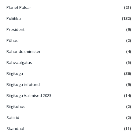
Planet Pulsar
(21)
Poliitika
(132)
President
(9)
Pühad
(2)
Rahandusminister
(4)
Rahvaalgatus
(5)
Riigikogu
(36)
Riigikogu infotund
(9)
Riigikogu Valimised 2023
(14)
Riigikohus
(2)
Satiirid
(2)
Skandaal
(11)