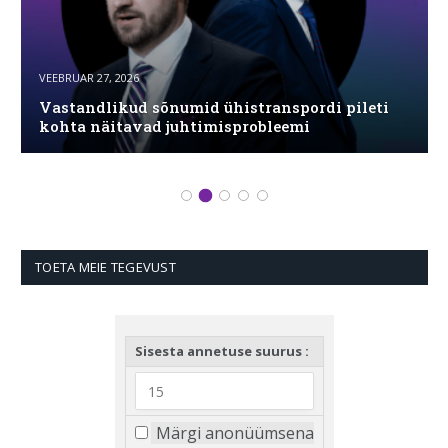
VEEBRUAR 27, 2026
Vastandlikud sõnumid ühistranspordi pileti
kohta näitavad juhtimisprobleemi
TOETA MEIE TEGEVUST
Sisesta annetuse suurus :
Märgi anonüümsena