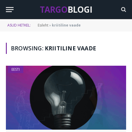
TARGO
BLOGI
ASUD HETKEL:
Esileht
»
kriitiline vaade
BROWSING:
KRIITILINE VAADE
EESTI