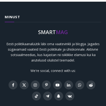
MINUST
SMART
MAG
Eesti poliitikaanalüütik läbi oma vaatevinkli ja blogija. Jagades
sügavamaid vaateid Eesti poliitikale ja ühiskonnale. Aktiivne
sotsiaalmeedias, kus kajastan nii isiklikke elamusi kui ka
arutelusid olulistel teemadel.
We're social, connect with us:
Facebook
X
Instagram
Pinterest
YouTube
LinkedIn
WhatsApp
Reddit
(Twitter)
TikTok
Telegram
Snapchat
VKontakte