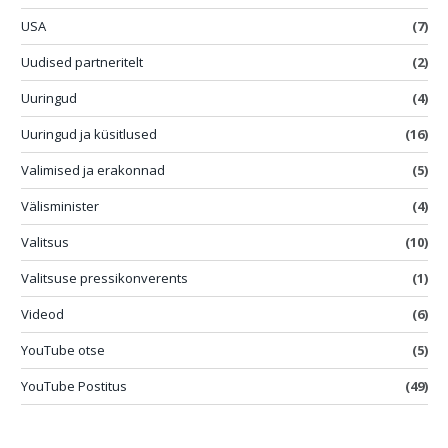
USA
(7)
Uudised partneritelt
(2)
Uuringud
(4)
Uuringud ja küsitlused
(16)
Valimised ja erakonnad
(5)
Välisminister
(4)
Valitsus
(10)
Valitsuse pressikonverents
(1)
Videod
(6)
YouTube otse
(5)
YouTube Postitus
(49)