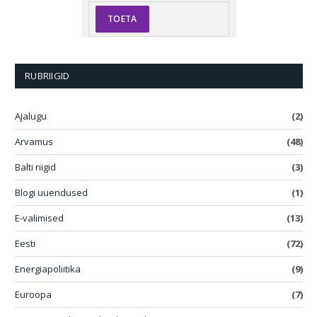
RUBRIIGID
Ajalugu
(2)
Arvamus
(48)
Balti riigid
(3)
Blogi uuendused
(1)
E-valimised
(13)
Eesti
(72)
Energiapoliitika
(9)
Euroopa
(7)