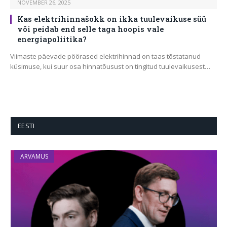
NOVEMBER 26, 2025
Kas elektrihinnašokk on ikka tuulevaikuse süü
või peidab end selle taga hoopis vale
energiapoliitika?
Viimaste päevade pöörased elektrihinnad on taas tõstatanud
küsimuse, kui suur osa hinnatõusust on tingitud tuulevaikusest…
EESTI
ARVAMUS