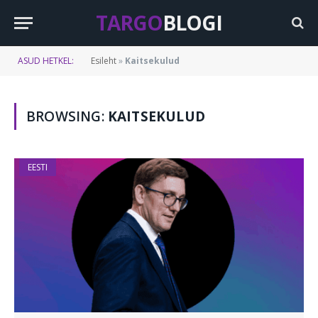
TARGO
BLOGI
ASUD HETKEL:
Esileht
»
Kaitsekulud
BROWSING:
KAITSEKULUD
EESTI