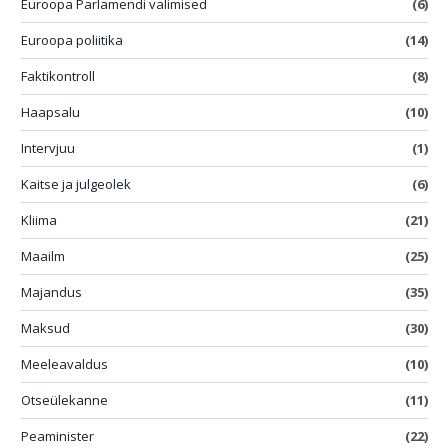
Euroopa Parlamendi valimised
(6)
Euroopa poliitika
(14)
Faktikontroll
(8)
Haapsalu
(10)
Intervjuu
(1)
Kaitse ja julgeolek
(6)
Kliima
(21)
Maailm
(25)
Majandus
(35)
Maksud
(30)
Meeleavaldus
(10)
Otseülekanne
(11)
Peaminister
(22)