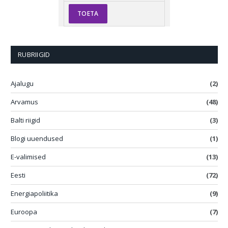
RUBRIIGID
Ajalugu
(2)
Arvamus
(48)
Balti riigid
(3)
Blogi uuendused
(1)
E-valimised
(13)
Eesti
(72)
Energiapoliitika
(9)
Euroopa
(7)