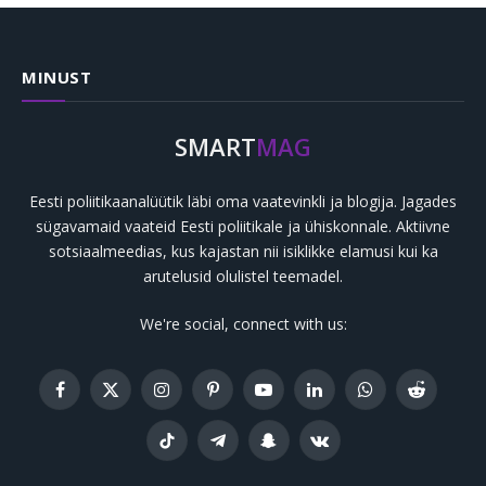
MINUST
SMART
MAG
Eesti poliitikaanalüütik läbi oma vaatevinkli ja blogija. Jagades
sügavamaid vaateid Eesti poliitikale ja ühiskonnale. Aktiivne
sotsiaalmeedias, kus kajastan nii isiklikke elamusi kui ka
arutelusid olulistel teemadel.
We're social, connect with us:
Facebook
X
Instagram
Pinterest
YouTube
LinkedIn
WhatsApp
Reddit
(Twitter)
TikTok
Telegram
Snapchat
VKontakte