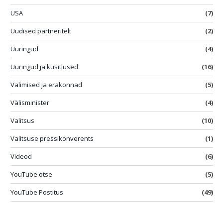
USA
(7)
Uudised partneritelt
(2)
Uuringud
(4)
Uuringud ja küsitlused
(16)
Valimised ja erakonnad
(5)
Välisminister
(4)
Valitsus
(10)
Valitsuse pressikonverents
(1)
Videod
(6)
YouTube otse
(5)
YouTube Postitus
(49)