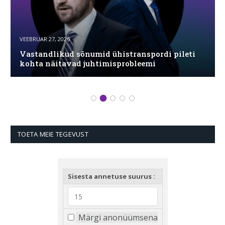
VEEBRUAR 27, 2026
Vastandlikud sõnumid ühistranspordi pileti
kohta näitavad juhtimisprobleemi
TOETA MEIE TEGEVUST
Sisesta annetuse suurus :
Märgi anonüümsena