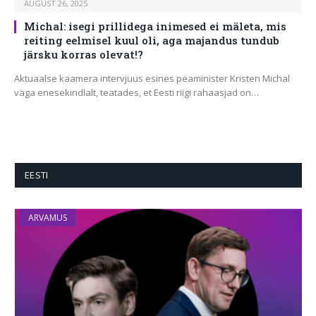
AUGUST 26, 2025
Michal: isegi prillidega inimesed ei mäleta, mis
reiting eelmisel kuul oli, aga majandus tundub
järsku korras olevat!?
Aktuaalse kaamera intervjuus esines peaminister Kristen Michal
väga enesekindlalt, teatades, et Eesti riigi rahaasjad on…
EESTI
ARVAMUS