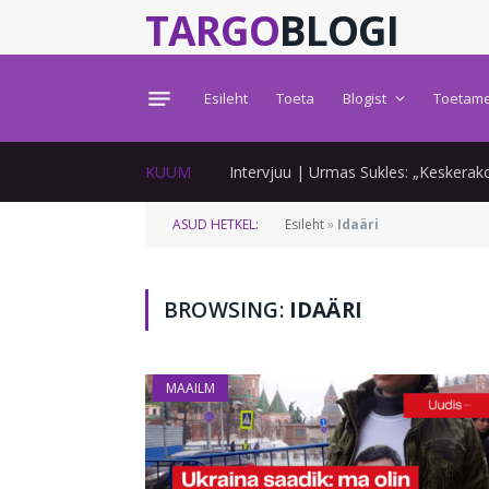
TARGO
BLOGI
Esileht
Toeta
Blogist
Toetame
KUUM
ASUD HETKEL:
Esileht
»
Idaäri
BROWSING:
IDAÄRI
EESTI
MAAILM