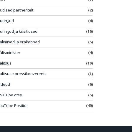
udised partneritelt
(2)
uringud
(4)
uringud ja küsitlused
(16)
alimised ja erakonnad
(5)
älisminister
(4)
alitsus
(10)
alitsuse pressikonverents
(1)
ideod
(6)
ouTube otse
(5)
ouTube Postitus
(49)