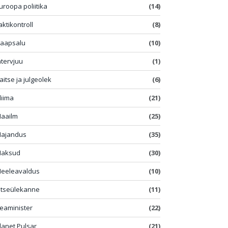
uroopa poliitika
(14)
aktikontroll
(8)
aapsalu
(10)
ntervjuu
(1)
aitse ja julgeolek
(6)
liima
(21)
aailm
(25)
ajandus
(35)
aksud
(30)
eeleavaldus
(10)
tseülekanne
(11)
eaminister
(22)
lanet Pulsar
(21)