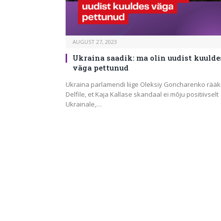
OKTOOBER 27, 2025
Valimiste järel jäävad Eesti
AUGUST 27, 2023
majanduse võtmeküsimused va
Ukraina saadik: ma olin uudist kuulde
väga pettunud
Ukraina parlamendi liige Oleksiy Goncharenko rääk
Delfile, et Kaja Kallase skandaal ei mõju positiivselt
Ukrainale,…