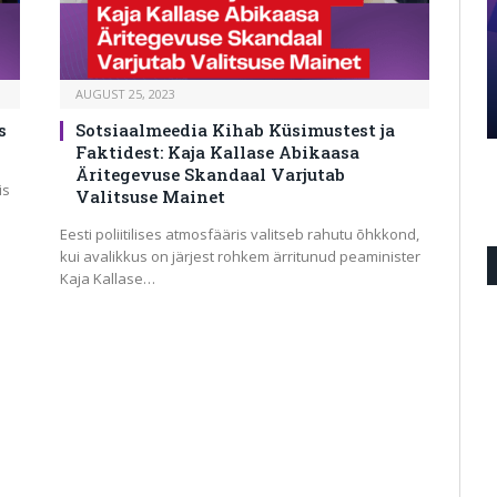
JUUNI 13, 2026
Täitmata lubadused kummitavad
võimuliitu: miks peaks rahvas
AUGUST 25, 2023
rju
uskuma järgmisi lubadusi?
s
Sotsiaalmeedia Kihab Küsimustest ja
Faktidest: Kaja Kallase Abikaasa
Äritegevuse Skandaal Varjutab
is
Valitsuse Mainet
Eesti poliitilises atmosfääris valitseb rahutu õhkkond,
kui avalikkus on järjest rohkem ärritunud peaminister
Kaja Kallase…