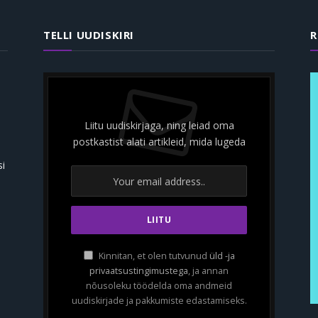
TELLI UUDISKIRI
R
Liitu uudiskirjaga, ning leiad oma
postkastist alati artikleid, mida lugeda
si
Kinnitan, et olen tutvunud
üld -ja
In
privaatsustingimustega
, ja annan
nõusoleku töödelda oma andmeid
akte
uudiskirjade ja pakkumiste edastamiseks.