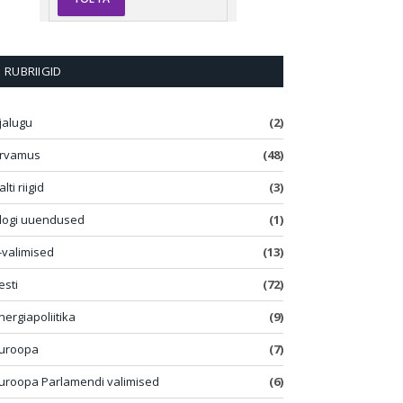
RUBRIIGID
jalugu
(2)
rvamus
(48)
alti riigid
(3)
logi uuendused
(1)
-valimised
(13)
esti
(72)
nergiapoliitika
(9)
uroopa
(7)
uroopa Parlamendi valimised
(6)