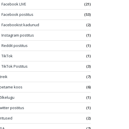
Facebook LIVE
(21)
Facebook postitus
(53)
Facebookist kadunud
(2)
Instagram postitus
(1)
Reddit postitus
(1)
TikTok
(1)
TikTok Postitus
(3)
treik
(7)
oetame koos
(6)
õlkelugu
(1)
witter postitus
(1)
ritused
(2)
SA
(7)