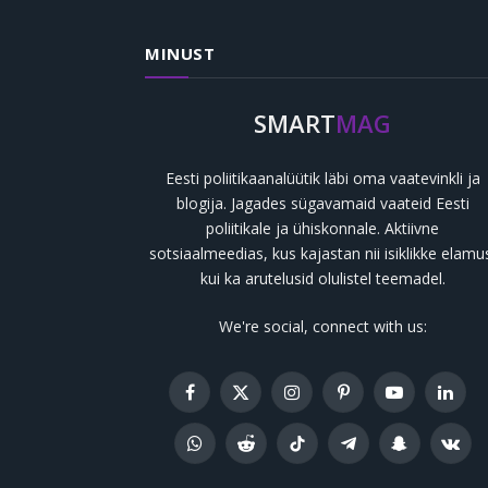
MINUST
SMART
MAG
Eesti poliitikaanalüütik läbi oma vaatevinkli ja
blogija. Jagades sügavamaid vaateid Eesti
poliitikale ja ühiskonnale. Aktiivne
sotsiaalmeedias, kus kajastan nii isiklikke elamu
kui ka arutelusid olulistel teemadel.
We're social, connect with us:
Facebook
X
Instagram
Pinterest
YouTube
Linked
(Twitter)
WhatsApp
Reddit
TikTok
Telegram
Snapchat
VKont