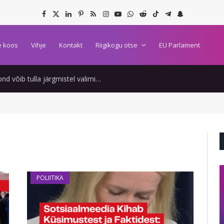
Facebook
X
LinkedIn
Pinterest
RSS
Instagram
YouTube
WhatsApp
Reddit
TikTok
Telegram
Snapchat
(Twitter)
 koos
Vihje
Kontakt
Riigikogu otse
EU Parlament
Täitmata lubadused kummitavad võimuliitu: miks peaks rahvas uskuma järgmisi lubadusi?
EESTI
POLIITIKA