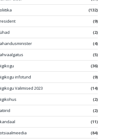
oliitika
(132)
resident
(9)
ühad
(2)
ahandusminister
(4)
ahvaalgatus
(5)
iigikogu
(36)
iigikogu infotund
(9)
iigikogu Valimised 2023
(14)
iigikohus
(2)
atiirid
(2)
kandaal
(11)
otsiaalmeedia
(84)