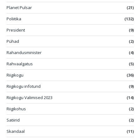
Planet Pulsar
(21)
Poliitika
(132)
President
(9)
Pühad
(2)
Rahandusminister
(4)
Rahvaalgatus
(5)
Riigikogu
(36)
Riigikogu infotund
(9)
Riigikogu Valimised 2023
(14)
Riigikohus
(2)
Satiirid
(2)
Skandaal
(11)