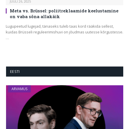
JUULI 26, 2025
Meta vs. Brüssel: poliitreklaamide keelustamine
on vaba sõna allakäik
Lugupeetud lugejad, tänaseks tuleb taas kord rääkida sellest,
kuidas Brüsseli reguleerimishuvi on jõudmas uutesse kõrgustesse.
…
EESTI
ARVAMUS