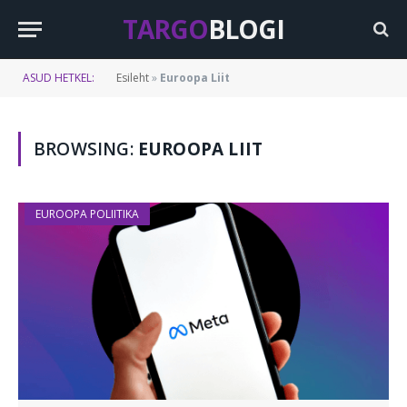
TARGO
BLOGI
ASUD HETKEL:
Esileht
»
Euroopa Liit
BROWSING:
EUROOPA LIIT
EUROOPA POLIITIKA