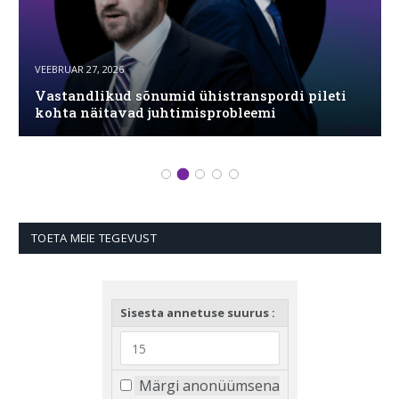
VEEBRUAR 27, 2026
Vastandlikud sõnumid ühistranspordi pileti
kohta näitavad juhtimisprobleemi
TOETA MEIE TEGEVUST
Sisesta annetuse suurus :
Märgi anonüümsena