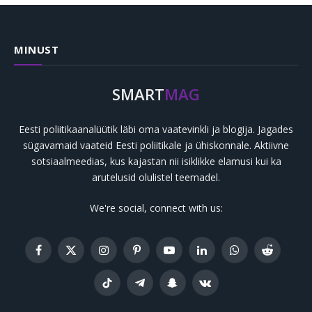
MINUST
SMART
MAG
Eesti poliitikaanalüütik läbi oma vaatevinkli ja blogija. Jagades
sügavamaid vaateid Eesti poliitikale ja ühiskonnale. Aktiivne
sotsiaalmeedias, kus kajastan nii isiklikke elamusi kui ka
arutelusid olulistel teemadel.
We're social, connect with us:
Facebook
X
Instagram
Pinterest
YouTube
LinkedIn
WhatsApp
Reddit
(Twitter)
TikTok
Telegram
Snapchat
VKontakte