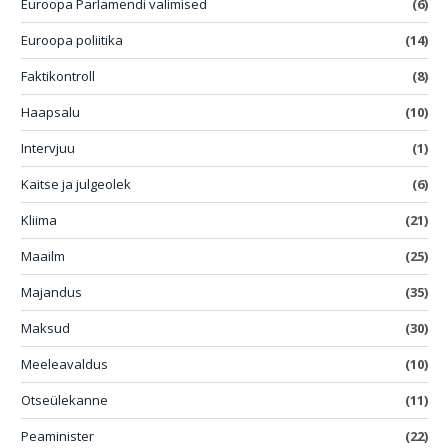
Euroopa Parlamendi valimised
(6)
Euroopa poliitika
(14)
Faktikontroll
(8)
Haapsalu
(10)
Intervjuu
(1)
Kaitse ja julgeolek
(6)
Kliima
(21)
Maailm
(25)
Majandus
(35)
Maksud
(30)
Meeleavaldus
(10)
Otseülekanne
(11)
Peaminister
(22)