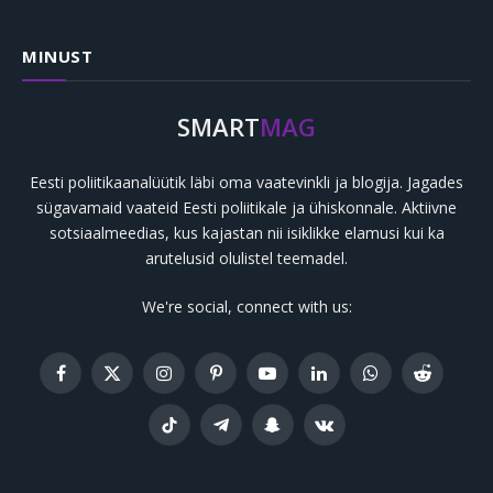
MINUST
SMART
MAG
Eesti poliitikaanalüütik läbi oma vaatevinkli ja blogija. Jagades
sügavamaid vaateid Eesti poliitikale ja ühiskonnale. Aktiivne
sotsiaalmeedias, kus kajastan nii isiklikke elamusi kui ka
arutelusid olulistel teemadel.
We're social, connect with us:
Facebook
X
Instagram
Pinterest
YouTube
LinkedIn
WhatsApp
Reddit
(Twitter)
TikTok
Telegram
Snapchat
VKontakte