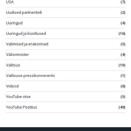
USA
(7)
Uudised partneritelt
(2)
Uuringud
(4)
Uuringud ja küsitlused
(16)
Valimised ja erakonnad
(5)
Välisminister
(4)
Valitsus
(10)
Valitsuse pressikonverents
(1)
Videod
(6)
YouTube otse
(5)
YouTube Postitus
(49)