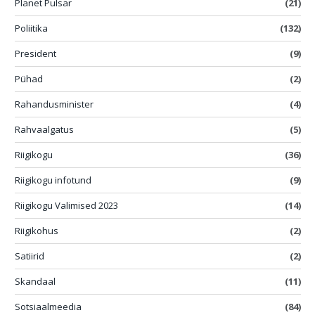
Planet Pulsar
(21)
Poliitika
(132)
President
(9)
Pühad
(2)
Rahandusminister
(4)
Rahvaalgatus
(5)
Riigikogu
(36)
Riigikogu infotund
(9)
Riigikogu Valimised 2023
(14)
Riigikohus
(2)
Satiirid
(2)
Skandaal
(11)
Sotsiaalmeedia
(84)