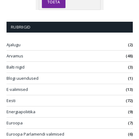
RUBRIIGID
Ajalugu
(2)
Arvamus
(48)
Balti riigid
(3)
Blogi uuendused
(1)
E-valimised
(13)
Eesti
(72)
Energiapoliitika
(9)
Euroopa
(7)
Euroopa Parlamendi valimised
(6)