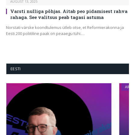
AUGUST 13, 2025
Varsti nulliga põhjas. Aitab peo pidamisest rahva
rahaga. See valitsus peab tagasi astuma
Norstati värske koondtulemus ütleb otse, et Reformierakonna ja
Eesti 200 poliitiline paak on peaaegu tühi.…
EESTI
ARVAMUS