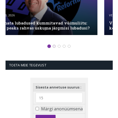
VEEBRUAR 27, 2026
Vastandlikud sõnumid ühistranspordi pileti
kohta näitavad juhtimisprobleemi
TOETA MEIE TEGEVUST
Sisesta annetuse suurus :
Märgi anonüümsena