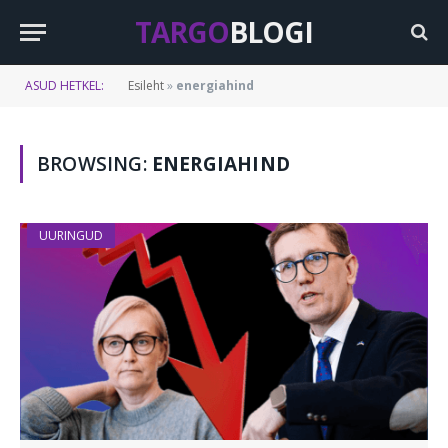
TARGO
BLOGI
ASUD HETKEL:
Esileht
»
energiahind
BROWSING:
ENERGIAHIND
UURINGUD