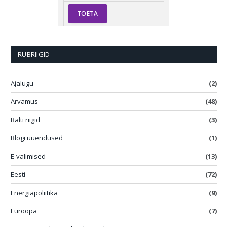
RUBRIIGID
Ajalugu
(2)
Arvamus
(48)
Balti riigid
(3)
Blogi uuendused
(1)
E-valimised
(13)
Eesti
(72)
Energiapoliitika
(9)
Euroopa
(7)