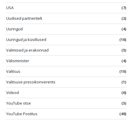
USA
(7)
Uudised partneritelt
(2)
Uuringud
(4)
Uuringud ja küsitlused
(16)
Valimised ja erakonnad
(5)
Välisminister
(4)
Valitsus
(10)
Valitsuse pressikonverents
(1)
Videod
(6)
YouTube otse
(5)
YouTube Postitus
(49)