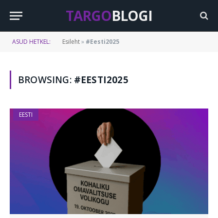
TARGO
BLOGI
ASUD HETKEL:
Esileht
»
#Eesti2025
BROWSING:
#EESTI2025
EESTI