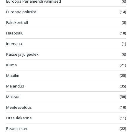
Euroopa Parlamendi valimised
(6)
Euroopa poliitika
(14)
Faktikontroll
(8)
Haapsalu
(10)
Intervjuu
(1)
Kaitse ja julgeolek
(6)
Kliima
(21)
Maailm
(25)
Majandus
(35)
Maksud
(30)
Meeleavaldus
(10)
Otseülekanne
(11)
Peaminister
(22)