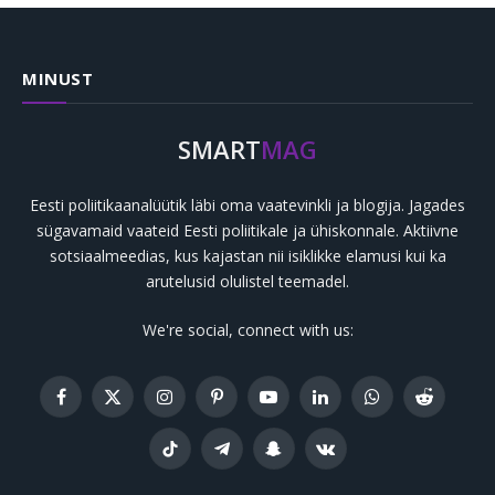
MINUST
SMART
MAG
Eesti poliitikaanalüütik läbi oma vaatevinkli ja blogija. Jagades
sügavamaid vaateid Eesti poliitikale ja ühiskonnale. Aktiivne
sotsiaalmeedias, kus kajastan nii isiklikke elamusi kui ka
arutelusid olulistel teemadel.
We're social, connect with us:
Facebook
X
Instagram
Pinterest
YouTube
LinkedIn
WhatsApp
Reddit
(Twitter)
TikTok
Telegram
Snapchat
VKontakte