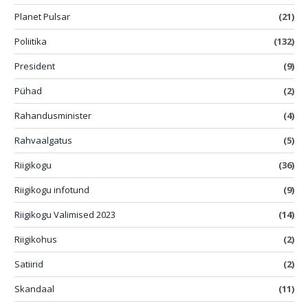
Planet Pulsar
(21)
Poliitika
(132)
President
(9)
Pühad
(2)
Rahandusminister
(4)
Rahvaalgatus
(5)
Riigikogu
(36)
Riigikogu infotund
(9)
Riigikogu Valimised 2023
(14)
Riigikohus
(2)
Satiirid
(2)
Skandaal
(11)