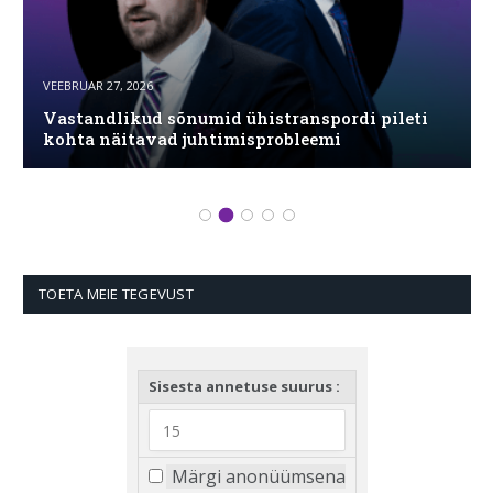
VEEBRUAR 27, 2026
Vastandlikud sõnumid ühistranspordi pileti
kohta näitavad juhtimisprobleemi
TOETA MEIE TEGEVUST
Sisesta annetuse suurus :
Märgi anonüümsena