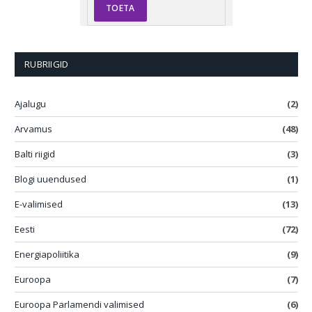
RUBRIIGID
Ajalugu
(2)
Arvamus
(48)
Balti riigid
(3)
Blogi uuendused
(1)
E-valimised
(13)
Eesti
(72)
Energiapoliitika
(9)
Euroopa
(7)
Euroopa Parlamendi valimised
(6)