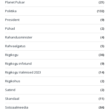
Planet Pulsar
(21)
Poliitika
(132)
President
(9)
Pühad
(2)
Rahandusminister
(4)
Rahvaalgatus
(5)
Riigikogu
(36)
Riigikogu infotund
(9)
Riigikogu Valimised 2023
(14)
Riigikohus
(2)
Satiirid
(2)
Skandaal
(11)
Sotsiaalmeedia
(84)