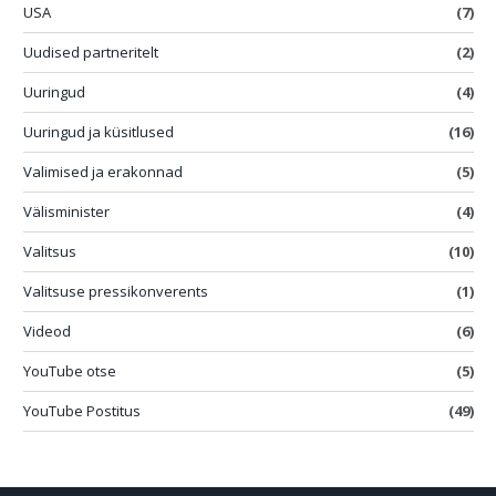
USA
(7)
Uudised partneritelt
(2)
Uuringud
(4)
Uuringud ja küsitlused
(16)
Valimised ja erakonnad
(5)
Välisminister
(4)
Valitsus
(10)
Valitsuse pressikonverents
(1)
Videod
(6)
YouTube otse
(5)
YouTube Postitus
(49)