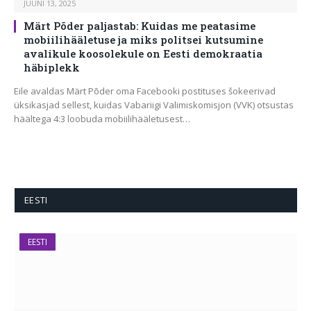
JUUNI 13, 2025
Märt Põder paljastab: Kuidas me peatasime
mobiilihääletuse ja miks politsei kutsumine
avalikule koosolekule on Eesti demokraatia
häbiplekk
Eile avaldas Märt Põder oma Facebooki postituses šokeerivad
üksikasjad sellest, kuidas Vabariigi Valimiskomisjon (VVK) otsustas
häältega 4:3 loobuda mobiilihääletusest…
EESTI
EESTI