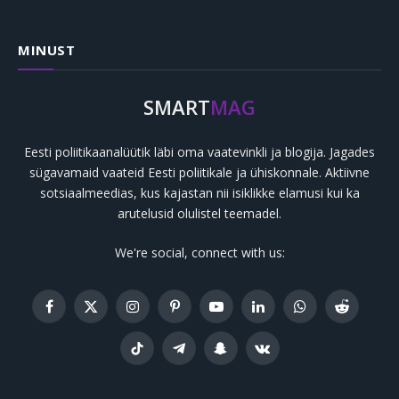
MINUST
SMART
MAG
Eesti poliitikaanalüütik läbi oma vaatevinkli ja blogija. Jagades
sügavamaid vaateid Eesti poliitikale ja ühiskonnale. Aktiivne
sotsiaalmeedias, kus kajastan nii isiklikke elamusi kui ka
arutelusid olulistel teemadel.
We're social, connect with us:
Facebook
X
Instagram
Pinterest
YouTube
LinkedIn
WhatsApp
Reddit
(Twitter)
TikTok
Telegram
Snapchat
VKontakte