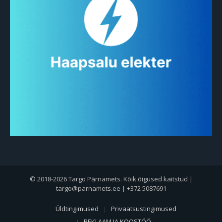
© 2018-2026 Targo Pärnamets. Kõik õigused kaitstud |
targo@parnamets.ee | +372 5087691
Üldtingimused
Privaatsustingimused
REKLAAM JA KOOSTÖÖ