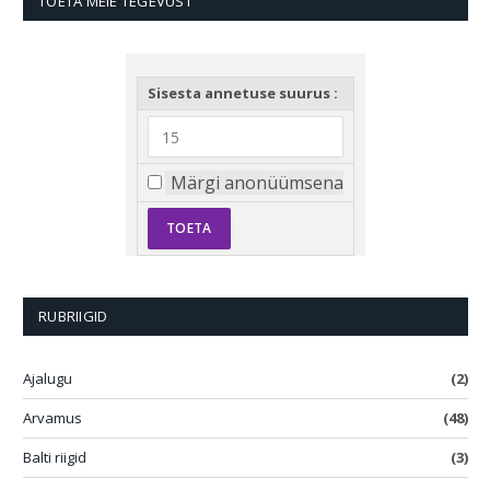
TOETA MEIE TEGEVUST
Sisesta annetuse suurus :
Märgi anonüümsena
RUBRIIGID
Ajalugu
(2)
Arvamus
(48)
Balti riigid
(3)