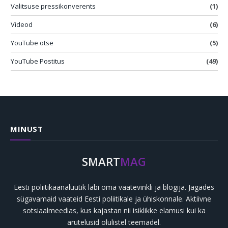
Valitsuse pressikonverents
(1)
Videod
(6)
YouTube otse
(5)
YouTube Postitus
(49)
MINUST
SMART
MAG
Eesti poliitikaanalüütik läbi oma vaatevinkli ja blogija. Jagades
sügavamaid vaateid Eesti poliitikale ja ühiskonnale. Aktiivne
sotsiaalmeedias, kus kajastan nii isiklikke elamusi kui ka
arutelusid olulistel teemadel.