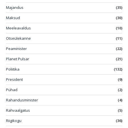
Majandus
(35)
Maksud
(30)
Meeleavaldus
(10)
Otseülekanne
(11)
Peaminister
(22)
Planet Pulsar
(21)
Poliitika
(132)
President
(9)
Pühad
(2)
Rahandusminister
(4)
Rahvaalgatus
(5)
Riigikogu
(36)