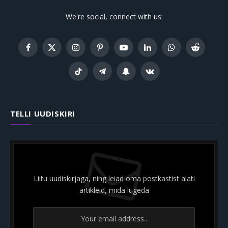
We're social, connect with us:
Facebook
X
Instagram
Pinterest
YouTube
LinkedIn
WhatsApp
Reddit
(Twitter)
TikTok
Telegram
Snapchat
VKontakte
TELLI UUDISKIRI
Liitu uudiskirjaga, ning leiad oma postkastist alati
artikleid, mida lugeda