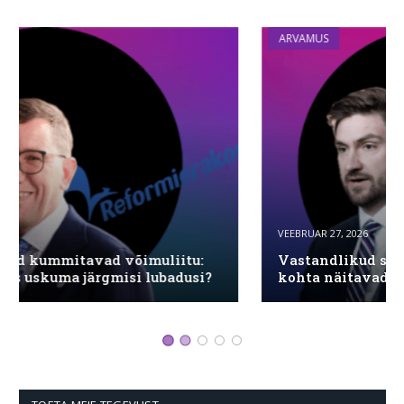
ARVAMUS
VEEBRUAR 27, 2026
Vastandlikud sõnumid ühistranspordi pileti
kohta näitavad juhtimisprobleemi