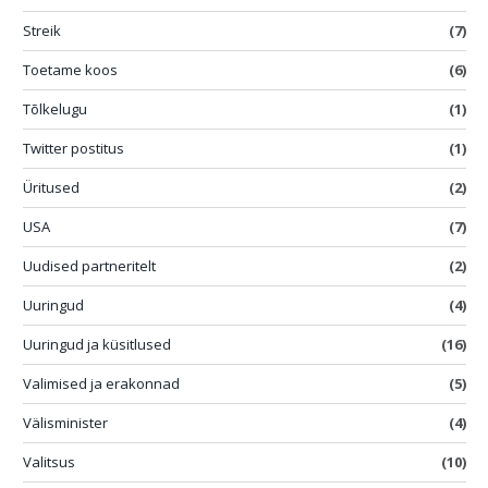
Streik
(7)
Toetame koos
(6)
Tõlkelugu
(1)
Twitter postitus
(1)
Üritused
(2)
USA
(7)
Uudised partneritelt
(2)
Uuringud
(4)
Uuringud ja küsitlused
(16)
Valimised ja erakonnad
(5)
Välisminister
(4)
Valitsus
(10)