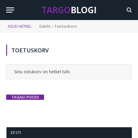
TARGO
BLOGI
ASUD HETKEL:
Esileht
»
Toetuskorv
TOETUSKORV
Sinu ostukorv on hetkel tühi.
TAGASI POODI
EESTI