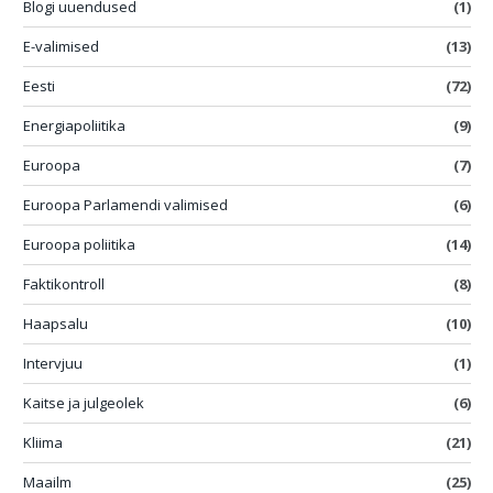
Blogi uuendused
(1)
E-valimised
(13)
Eesti
(72)
Energiapoliitika
(9)
Euroopa
(7)
Euroopa Parlamendi valimised
(6)
Euroopa poliitika
(14)
Faktikontroll
(8)
Haapsalu
(10)
Intervjuu
(1)
Kaitse ja julgeolek
(6)
Kliima
(21)
Maailm
(25)